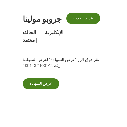
الانتقال
إلى
المحتوى
جروبو مولينا
عرض أحدث
الرئيسي
الإنكليزية
الحالة:
|
معتمد
انقر فوق الزر "عرض الشهادة" لعرض الشهادة
رقم 100143#100143
عرض الشهادة