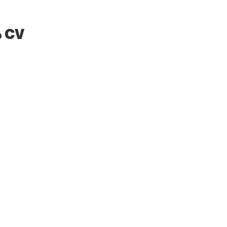
جروبو أجريكولا إل بالينكي SA دي CV