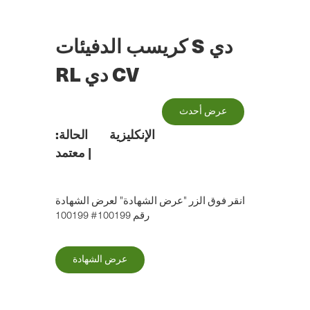
الانتقال
إلى
المحتوى
كريسب الدفيئات S دي
الرئيسي
RL دي CV
عرض أحدث
الإنكليزية
الحالة:
|
معتمد
انقر فوق الزر "عرض الشهادة" لعرض الشهادة
رقم 100199# 100199
عرض الشهادة