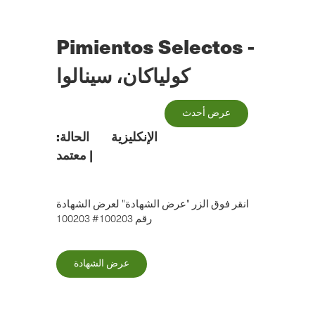
الانتقال
إلى
المحتوى
Pimientos Selectos -
الرئيسي
كولياكان، سينالوا
عرض أحدث
الإنكليزية
الحالة:
|
معتمد
انقر فوق الزر "عرض الشهادة" لعرض الشهادة
رقم 100203# 100203
عرض الشهادة