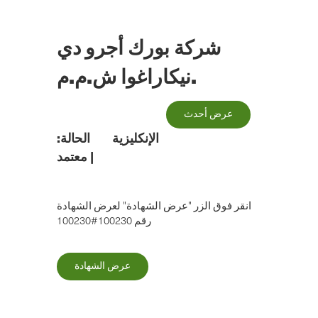
الانتقال
إلى
المحتوى
شركة بورك أجرو دي
الرئيسي
نيكاراغوا ش.م.م.
عرض أحدث
الإنكليزية
الحالة:
|
معتمد
انقر فوق الزر "عرض الشهادة" لعرض الشهادة
رقم 100230#100230
عرض الشهادة