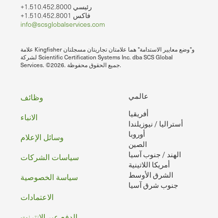
+1.510.452.8000 رئيسي
+1.510.452.8001 فاكس
info@scsglobalservices.com
علامة Kingfisher و"وضع معايير الاستدامة" هما علامتان تجاريتان مسجلتان
لشركة Scientific Certification Systems Inc. dba SCS Global
Services. ©2026. جميع الحقوق محفوظة.
تذييل
عالمي
وظائف
أفريقيا
الصفحه
الانباء
أستراليا / نيوزيلندا
أوروبا
وسائل الإعلام
الصين
الهند / جنوب آسيا
سياسات الشركات
أمريكا اللاتينية
الشرق الأوسط
سياسة الخصوصية
جنوب شرق آسيا
الاعتمادات
الدفع عبر الإنترنت