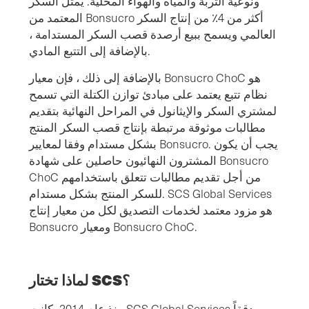
ونوعية التربة والمياه والهواء المحلية. يمثل السكر
المعتمد من Bonsucro أكثر من 4٪ من إنتاج السكر
العالمي ويسمح ببيع أرصدة قصب السكر المستدامة ،
بالإضافة إلى التتبع المادي.
بالإضافة إلى ذلك ، فإن معيار Bonsucro ChoC هو
نظام تتبع يعتمد على مبادئ توازن الكتلة التي تسمح
لمشتري السكر والإيثانول في المراحل النهائية بتقديم
مطالبات موثوقة مرتبطة بإنتاج قصب السكر المنتج
بشكل مستدام وفقا لمعايير Bonsucro. يجب أن يكون
المشترون النهائيون حاصلين على شهادة Bonsucro
ChoC من أجل تقديم مطالبات تتعلق باستخدامهم
للسكر المنتج بشكل مستدام. SCS Global Services
هو مزود معتمد لخدمات التصديق لكل من معيار إنتاج
Bonsucro ومعيار Bonsucro ChoC.
لماذا تختار SCS؟
منذ عام 2014، كانت SCS Global Services مدققاً