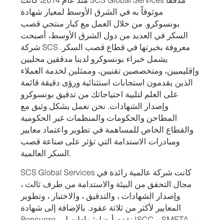
موثوقاً به في الشرق الأوسط لمعيار شهادة
بونسوكرو. من خلال العمل مع كبار منتجي قصب
السكر في العديد من دول الشرق الأوسط، أصبحت
شركة SCS معروفة بخبرتها في قطاع قصب السكر.
يشمل خبراء بونسوكرو لدينا مدققين محليين
وإقليميين، ومتخصصين تقنيين، وممثلين لخدمة العملاء
الذين يقدمون استجابات استثنائية ورؤى دقيقة قائمة
على العلم لتلبية احتياجاتك من تدقيق بونسوكرو
وإصدار الشهادات. نحن نعمل بشكل وثيق مع
المطاحن والحكومات والمنظمات غير الحكومية
والقطاع الخاص للمساهمة في تطوير واعتماد معايير
ومبادرات الاستدامة التي تؤثر على صناعة قصب
السكر العالمية.
SCS Global Services كانت شركة عالمية رائدة في
مجال التحقق من البيئة والاستدامة من طرف ثالث ،
وإصدار الشهادات ، والتدقيق ، والاختبار ، وتطوير
المعايير لأكثر من ثلاثة عقود. بالإضافة إلى شهادة
Bonsucro ، نقدم أيضا شهادات ل ISCC و SMETA و