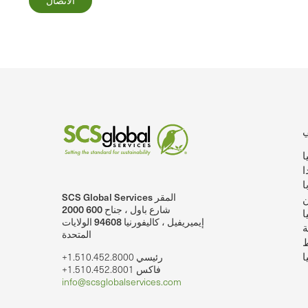
الاتصال
ا
ا
ا
SCS Global Services المقر
ن
SCSglobalServices على لينكد إن.
SCS Global Services على يوتيوب
2000 شارع باول ، جناح 600
ا
إيميريفيل ، كاليفورنيا 94608 الولايات
ة
المتحدة
ط
ا
+1.510.452.8000 رئيسي
+1.510.452.8001 فاكس
info@scsglobalservices.com