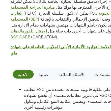
يمكن لشركة SCS إجراء تدقيق سلسلة الحيازة الخاصة بك FSC بالتزامن مع شهادات شهادات
زة الأخرى المعترف بها دوليًا مثل
الحيوية
الغابات
) للكتلة الحيوية الخشبية، مما يقلل من وقت التدقيق الإجمالي والنفقات. بالإضافة
SBP
(
المستدامة
كون حاملو الشهادات مهتمين بشهادات نظام الإدارة مثل ISO 9001 وISO 14001، وقد
صول على شهادات أخرى ذات صلة مثل
الامتثال للفورمالدهايد
SCS CARB
(CARB ATCM).
لعلامة التجارية الألمانية الأولى للملابس الحاصلة على شهادة FSC،
ماي
لمستندات
الأسئلة الشائعة
عملية
الاهليه
تتطلب FSC من أي شركة تحصل على ملكية قانونية لمنتجات معتمدة من FSC وترغب
في تمرير مطالبات معتمدة أن تخضع لشهادة FSC CoC. ويتحقق تقييم نظام إدارة
ت المعتمدة، ويضمن إمكانية التتبع الكامل، ويتناول
مؤشرات رئيسية أخرى.