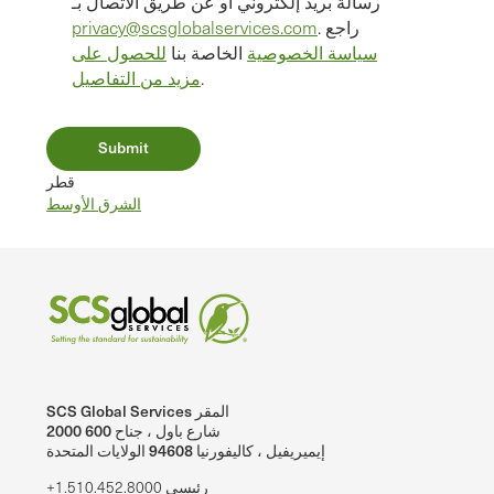
رسالة بريد إلكتروني أو عن طريق الاتصال بـ
. راجع
privacy@scsglobalservices.com
سياسة الخصوصية
الخاصة بنا
للحصول على
.
مزيد من التفاصيل
قطر
الشرق الأوسط
SCS Global Services المقر
2000 شارع باول ، جناح 600
إيميريفيل ، كاليفورنيا 94608 الولايات المتحدة
+1.510.452.8000 رئيسي