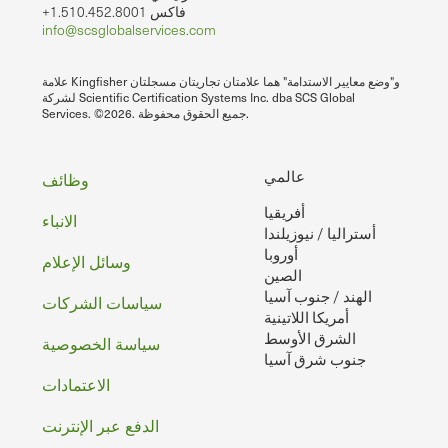
+1.510.452.8001 فاكس
info@scsglobalservices.com
علامة Kingfisher و"وضع معايير الاستدامة" هما علامتان تجاريتان مسجلتان
لشركة Scientific Certification Systems Inc. dba SCS Global
Services. ©2026. جميع الحقوق محفوظة.
تذييل
عالمي
وظائف
أفريقيا
الصفحه
الانباء
أستراليا / نيوزيلندا
أوروبا
وسائل الإعلام
الصين
الهند / جنوب آسيا
سياسات الشركات
أمريكا اللاتينية
الشرق الأوسط
سياسة الخصوصية
جنوب شرق آسيا
الاعتمادات
الدفع عبر الإنترنت