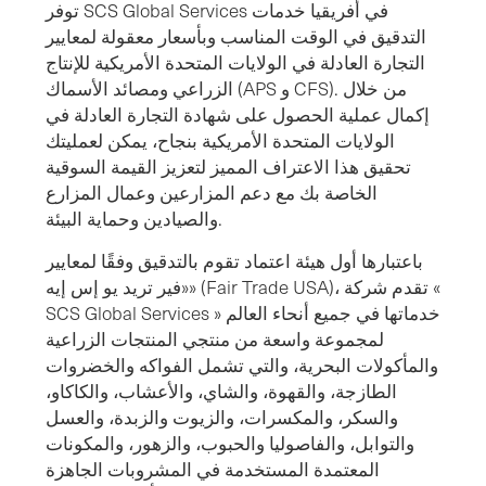
توفر SCS Global Services في أفريقيا خدمات
التدقيق في الوقت المناسب وبأسعار معقولة لمعايير
التجارة العادلة في الولايات المتحدة الأمريكية للإنتاج
الزراعي ومصائد الأسماك (APS و CFS). من خلال
إكمال عملية الحصول على شهادة التجارة العادلة في
الولايات المتحدة الأمريكية بنجاح، يمكن لعمليتك
تحقيق هذا الاعتراف المميز لتعزيز القيمة السوقية
الخاصة بك مع دعم المزارعين وعمال المزارع
والصيادين وحماية البيئة.
باعتبارها أول هيئة اعتماد تقوم بالتدقيق وفقًا لمعايير
«فير تريد يو إس إيه» (Fair Trade USA)، تقدم شركة «
SCS Global Services » خدماتها في جميع أنحاء العالم
لمجموعة واسعة من منتجي المنتجات الزراعية
والمأكولات البحرية، والتي تشمل الفواكه والخضروات
الطازجة، والقهوة، والشاي، والأعشاب، والكاكاو،
والسكر، والمكسرات، والزيوت والزبدة، والعسل
والتوابل، والفاصوليا والحبوب، والزهور، والمكونات
المعتمدة المستخدمة في المشروبات الجاهزة