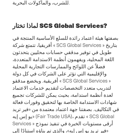
للشرب، والمأكولات البحرية.
لماذا تختار SCS Global Services?
بصفتها هيئة اعتماد رائدة للسلع الأساسية المنتجة في
أفريقيا، تتمتع شركة « SCS Global Services » بتاريخ
طويل في توفير مدققي حسابات محليين يتحدثون
اللغة المحلية، ويفهمون أنظمة الاستدامة المتعددة،
فضلاً عن اللوائح والممارسات التجارية المحلية
والإقليمية التي تؤثر على الشركات في كل دولة
أفريقية. ويخضع مدققو « SCS Global Services »
لتدريب متعدد التخصصات لتقديم خدمات الاعتماد
لعدة أنظمة استدامة، بحيث يمكن للشركات تجميع
شهادات الاستدامة الخاصة بها لتحقيق وفورات فعالة
في التكاليف. بصفتنا جهة اعتماد معتمدة من «فير تريد
يو إس إيه» (Fair Trade USA)، تقدم « SCS Global
Services » أرقى مستويات الخبرة في تنفيذ نموذج
«فير تريد يو إس إيه»، والذي تم بناؤه استنادًا إلى