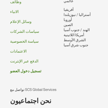
تذييل
عالمي
وظائف
أفريقيا
الصفحه
الانباء
أستراليا / نيوزيلندا
أوروبا
وسائل الإعلام
الصين
الهند / جنوب آسيا
سياسات الشركات
أمريكا اللاتينية
الشرق الأوسط
سياسة الخصوصية
جنوب شرق آسيا
الاعتمادات
الدفع عبر الإنترنت
تسجيل دخول العضو
تواصل مع SCS Global Services
نحن اجتماعيون