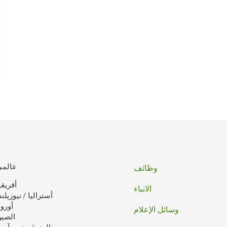
تذييل
عالمي
وظائف
أفريقي
الصفحه
الانباء
أستراليا / نيوزيلند
أوروب
وسائل الإعلام
الصي