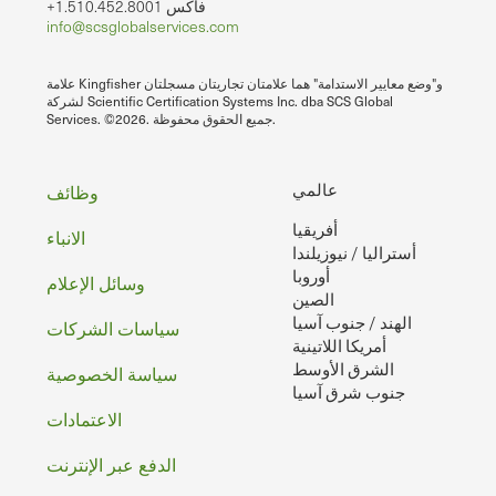
+1.510.452.8001 فاكس
info@scsglobalservices.com
علامة Kingfisher و"وضع معايير الاستدامة" هما علامتان تجاريتان مسجلتان
لشركة Scientific Certification Systems Inc. dba SCS Global
Services. ©2026. جميع الحقوق محفوظة.
تذييل
عالمي
وظائف
أفريقيا
الصفحه
الانباء
أستراليا / نيوزيلندا
أوروبا
وسائل الإعلام
الصين
الهند / جنوب آسيا
سياسات الشركات
أمريكا اللاتينية
الشرق الأوسط
سياسة الخصوصية
جنوب شرق آسيا
الاعتمادات
الدفع عبر الإنترنت