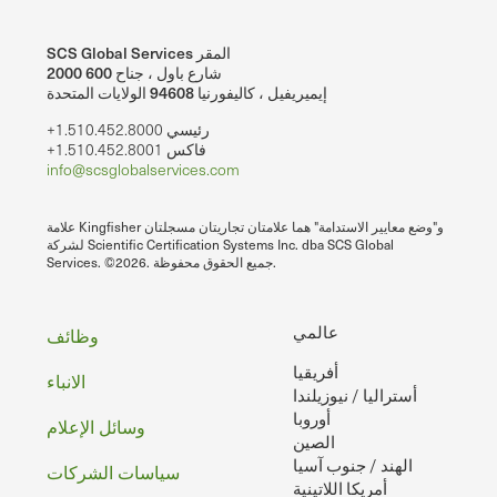
SCS Global Services المقر
2000 شارع باول ، جناح 600
إيميريفيل ، كاليفورنيا 94608 الولايات المتحدة
+1.510.452.8000 رئيسي
+1.510.452.8001 فاكس
info@scsglobalservices.com
علامة Kingfisher و"وضع معايير الاستدامة" هما علامتان تجاريتان مسجلتان
لشركة Scientific Certification Systems Inc. dba SCS Global
Services. ©2026. جميع الحقوق محفوظة.
تذييل
عالمي
وظائف
أفريقيا
الصفحه
الانباء
أستراليا / نيوزيلندا
أوروبا
وسائل الإعلام
الصين
الهند / جنوب آسيا
سياسات الشركات
أمريكا اللاتينية