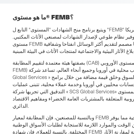
ما هو مستوى® FEMB؟
ويتبع برنامج منح الشهادات "المستوى" التابع ل "FEMB" الخبرة التي اكتسبها الصندوق في أمريكا
فير نظام طوعي لإصدار الشهادات لمصنعي الأثاث المكتبي.
مستوى FEMB هو نظام إصدار شهادات لعموم أوروبا مصمم لتقديم أكثر الوسائل انفتاحا وشفافية
بصفتها هيئة معتمدة لتقييم المطابقة (CAB) في مجال إصدار شهادات المستوى الأوروبي (مستوى
FEMB) لمنتجات الأثاث، ولديها مكاتب محلية في أوروبا وجميع أنحاء العالم، تساعد شركة « SCS
Global Services » مصنعي الأثاث على تلبية متطلبات السوق وخلق قيمة مضافة من خلال برامج
سابات محليين في أوروبا وخدمة عملاء محلية، تتبنى عمليات
التدقيق التي تجريها شركة « SCS Global Services» وفقًا لمستوى FEMB نهجًا شاملاً في مجال
وبية المتعلقة بالمشتريات العامة الخضراء ومفاهيم الاقتصاد
الدائري.
وبالنسبة للمصنعين، فإن المطابقة لمعيار FEMB ستسهل التجارة عبر الحدود الجغرافية مما يوفر
الوقت والموارد اللازمة للاستجابة لطلبات الأسواق الوطنية
المختلفة. بالنسبة للعملاء، فإن شهادة FEMB القياسية والمستوى توفر أداة موثوقة لمقارنة الآثار