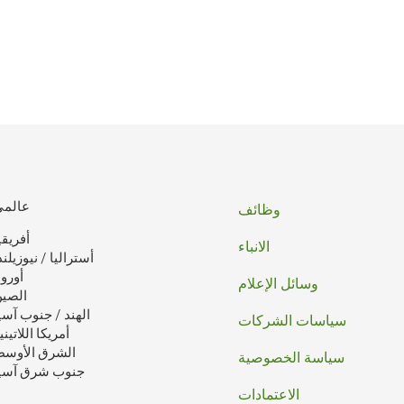
تذييل
عالمي
وظائف
أفريقي
الصفحه
الانباء
أستراليا / نيوزيلند
أوروب
وسائل الإعلام
الصي
الهند / جنوب آسي
سياسات الشركات
أمريكا اللاتيني
الشرق الأوس
سياسة الخصوصية
جنوب شرق آسي
الاعتمادات