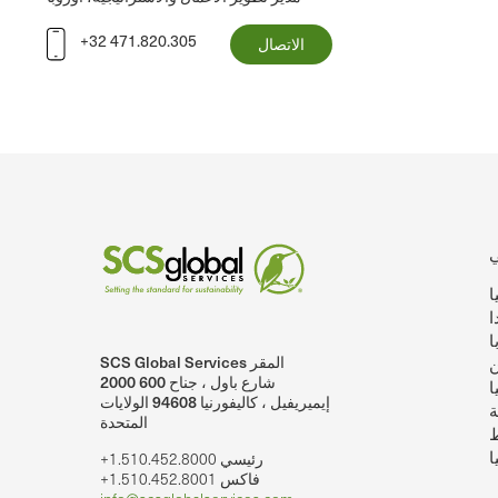
+32 471.820.305
الاتصال
ا
ا
ا
SCS Global Services المقر
ن
SCSglobalServices على لينكد إن.
SCS Global Services على يوتيوب
2000 شارع باول ، جناح 600
ا
إيميريفيل ، كاليفورنيا 94608 الولايات
ة
المتحدة
ط
ا
+1.510.452.8000 رئيسي
+1.510.452.8001 فاكس