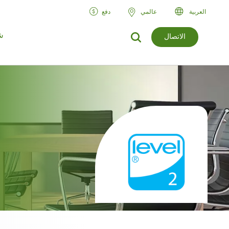
العربية‏
عالمي
دفع
ش
الاتصال