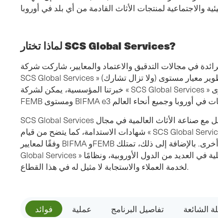
لماذا تختار SCS Global Services?
ائدة في مجالات التدقيق والاعتماد والمعايير، شاركت شركة «
SCS Global Services » (ولا تزال تشارك) في تطوير معيار مستوى FEMB منذ بدايته. وفي إطار
خبرتنا المؤسسية، يمكن لشركة « SCS Global Services » تقديم حلول اعتماد مدمجة لمستوى
SCS Global Services وقد أظهرت خبرة عميقة في العمل مع صناعة الأثاث العالمية في مجال
شهادات الاستدامة، كما يتضح من قيام « SCS Global Services » باعتماد عدد من مصنعي الأثاث
وفقًا لمعايير BIFMA وFEMB يفوق ما حققته أي هيئة اعتماد أخرى. بالإضافة إلى ذلك، تمتلك « SCS
Global Services » شركاء تدقيق يتحدثون اللغات المحلية في العديد من الدول الأوروبية، ونظامًا
لخدمة العملاء والاستجابة لا مثيل له في هذا القطاع.
لة الشائعة
تفاصيل البرنامج
عملية
فوائد