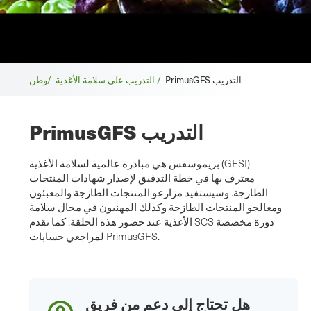
فتات
PrimusGFS التدريب
التدريب على سلامة الأغذية /
وطن/
الخبز
PrimusGFS التدريب
بريموسفس هي مبادرة عالمية لسلامة الأغذية (GFSI)
معترف بها في خطة التدقيق لإصدار شهادات المنتجات
الطازجة. وسيستفيد مزارعو المنتجات الطازجة والمعبئون
ومعالجو المنتجات الطازجة وكذلك المهنيون في مجال سلامة
الأغذية عند حضور هذه الحلقة. كما تقدم SCS دورة مخصصة
لمراجعي حسابات PrimusGFS.
هل تحتاج إلى دعم من فريق