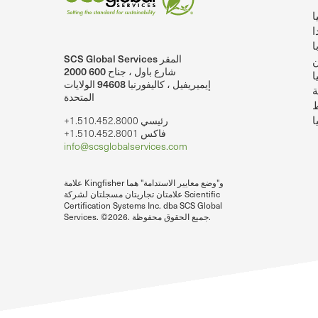
ا
ا
ا
SCS Global Services المقر
ن
SCSglobalServices على لينكد إن.
SCS Global Services على يوتيوب
2000 شارع باول ، جناح 600
ا
إيميريفيل ، كاليفورنيا 94608 الولايات
ة
المتحدة
ط
ا
+1.510.452.8000 رئيسي
+1.510.452.8001 فاكس
info@scsglobalservices.com
علامة Kingfisher و"وضع معايير الاستدامة" هما
علامتان تجاريتان مسجلتان لشركة Scientific
Certification Systems Inc. dba SCS Global
Services. ©2026. جميع الحقوق محفوظة.