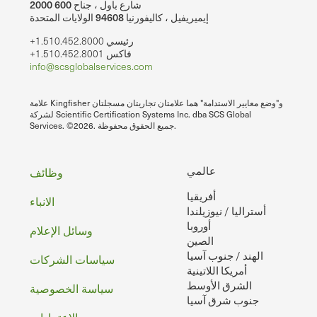
2000 شارع باول ، جناح 600
إيميريفيل ، كاليفورنيا 94608 الولايات المتحدة
+1.510.452.8000 رئيسي
+1.510.452.8001 فاكس
info@scsglobalservices.com
علامة Kingfisher و"وضع معايير الاستدامة" هما علامتان تجاريتان مسجلتان
لشركة Scientific Certification Systems Inc. dba SCS Global
Services. ©2026. جميع الحقوق محفوظة.
تذييل
عالمي
وظائف
أفريقيا
الصفحه
الانباء
أستراليا / نيوزيلندا
أوروبا
وسائل الإعلام
الصين
الهند / جنوب آسيا
سياسات الشركات
أمريكا اللاتينية
الشرق الأوسط
سياسة الخصوصية
جنوب شرق آسيا