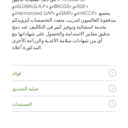
و«GLOBALG.A.P.» و«BRCGS» و«SQF»
و«Harmonized GAP» و«GMP» و«HACCP». يخضع
مدققونا العالميون لتدريب متعدد التخصصات لتزويدكم
بخدمة استثنائية وتوفير كبير في التكاليف عند دمج
تدقيق معايير الاستدامة والحصول على شهاداتها مع
أي من شهادات سلامة الأغذية والزراعة الأخرى
المذكورة أعلاه.
فوائد
عملية التصديق
المستندات