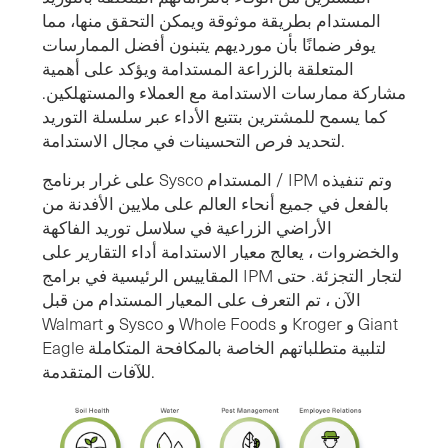
المستدام بطريقة موثوقة ويمكن التحقق منها، مما
يوفر ضمانًا بأن مورديهم يتبنون أفضل الممارسات
المتعلقة بالزراعة المستدامة ويؤكد على أهمية
مشاركة ممارسات الاستدامة مع العملاء والمستهلكين.
كما يسمح للمشترين بتتبع الأداء عبر سلسلة التوريد
لتحديد فرص التحسينات في مجال الاستدامة.
على غرار برنامج Sysco المستدام / IPM وتم تنفيذه
بالفعل في جميع أنحاء العالم على ملايين الأفدنة من
الأراضي الزراعية في سلاسل توريد الفاكهة
والخضروات ، يعالج معيار الاستدامة أداء التقارير على
المقاييس الرئيسية في برامج IPM لتجار التجزئة. حتى
الآن ، تم التعرف على المعيار المستدام من قبل
Walmart و Sysco و Whole Foods و Kroger و Giant
Eagle لتلبية متطلباتهم الخاصة بالمكافحة المتكاملة
للآفات المتقدمة.