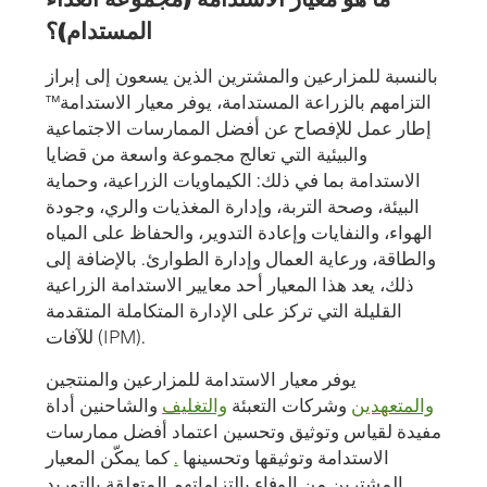
المستدام)؟
بالنسبة للمزارعين والمشترين الذين يسعون إلى إبراز
التزامهم بالزراعة المستدامة، يوفر معيار الاستدامة™
إطار عمل للإفصاح عن أفضل الممارسات الاجتماعية
والبيئية التي تعالج مجموعة واسعة من قضايا
الاستدامة بما في ذلك: الكيماويات الزراعية، وحماية
البيئة، وصحة التربة، وإدارة المغذيات والري، وجودة
الهواء، والنفايات وإعادة التدوير، والحفاظ على المياه
والطاقة، ورعاية العمال وإدارة الطوارئ. بالإضافة إلى
ذلك، يعد هذا المعيار أحد معايير الاستدامة الزراعية
القليلة التي تركز على الإدارة المتكاملة المتقدمة
للآفات (IPM).
يوفر معيار الاستدامة للمزارعين والمنتجين
والمتعهدين
وشركات التعبئة
والتغليف
والشاحنين أداة
مفيدة لقياس وتوثيق وتحسين اعتماد أفضل ممارسات
الاستدامة وتوثيقها وتحسينها
.
كما يمكّن المعيار
المشترين من الوفاء بالتزاماتهم المتعلقة بالتوريد