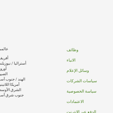
تذييل
عالمي
وظائف
أفريقي
الصفحه
الانباء
أستراليا / نيوزيلند
أوروب
وسائل الإعلام
الصي
الهند / جنوب آسي
سياسات الشركات
أمريكا اللاتيني
الشرق الأوس
سياسة الخصوصية
جنوب شرق آسي
الاعتمادات
الدفع عبر الإنترنت