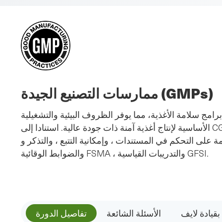
ممارسات التصنيع الجيدة (GMPs)
برامج سلامة الأغذية، مما يوفر الظروف البيئية والتشغيلية
الأساسية لإنتاج أغذية آمنة ذات جودة عالية. استنادا إلى CGMPs (21 CFR 117) ، تتضمن هذه الدورة نظرة
 على التحكم في المستندات ، وإمكانية التتبع ، والتذكر و HACCP وهي شرط أساسي ل HACCP ،
والضوابط الوقائية FSMA ، والتدريبات القياسية GFSI.
قيادة لايف
الأسئلة الشائعة
تفاصيل الدورة