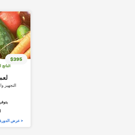
$395
HACCP
التجهيز وا
يتوفر
ا
عرض الدورة >