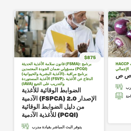
$875
HACCP والتدريب GMP / الناتج المحلي
قانون سلامة الأغذية الحديثة (FSMA): برنامج
الإجمالي
مسؤولي ضمان الجودة المعتمدين (PCQI)
 ص ص
(الأغذية البشرية والحيوانية)، برنامج مراقبة
الأغذية المستوردة (FSVP)، الدفاع عن الأغذية
(IAVA) والتدريب على التتبع
درب
الضوابط الوقائية للأغذية
احة
الآدمية (FSPCA) الإصدار 2.0
من دليل الضوابط الوقائية
للأغذية الآدمية (PCQI)
يتوفر البث المباشر بقيادة مدرب