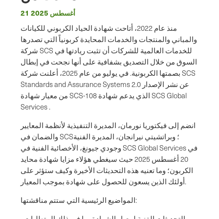
21 أغسطس 2025
منذ عام 2022، أتاحت شهادة الحياد الكربوني للكيانات
والمباني والمنتجات والخدمات المحايدة كربونياً التي تصدرها
شركة SCS للخدمات العالمية للشركات أن تثبت ريادتها في
السوق من خلال التصديق بشفافية على أنها نجحت في إبطال
بصمتها الكربونية. في يوليو من عام 2025، أعلنت شركة SCS
Standards and Assurance Systems عن نشر الإصدار 2.0
من معيار شهادة SCS-108 الذي يدعم شهادة SCS Global
Services .
انضم إلى فيكتوريا نورمان، المديرة التنفيذية لأنظمة المعايير
والضمان في SCS؛ وبراتشيتي نيرانجان، المديرة الفنية
وجودي جيونغ، الأخصائية الفنية في SCS Global Services في
20 أغسطس 2025 حيث سيغطي هؤلاء مزايا شهادة محايد
الكربون؛ وما تعنيه هذه التحديثات الأخيرة وكيف ستؤثر على
أولئك الذين يسعون للحصول على شهادة بموجب المعيار.
المواضيع الرئيسية التي ستتم مناقشتها:
- التحديثات الفنية لمعيار الشهادة بما في ذلك المتطلبات