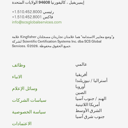
إيميريفيل ، كاليفورنيا 94608 الولايات المتحدة
+1.510.452.8000 رئيسي
+1.510.452.8001 فاكس
info@scsglobalservices.com
علامة Kingfisher و"وضع معايير الاستدامة" هما علامتان تجاريتان مسجلتان
لشركة Scientific Certification Systems Inc. dba SCS Global
Services. ©2026. جميع الحقوق محفوظة.
تذييل
عالمي
وظائف
أفريقيا
الصفحه
الانباء
أستراليا / نيوزيلندا
أوروبا
وسائل الإعلام
الصين
الهند / جنوب آسيا
سياسات الشركات
أمريكا اللاتينية
الشرق الأوسط
سياسة الخصوصية
جنوب شرق آسيا
الاعتمادات