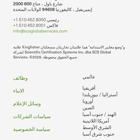
2000 شارع باول ، جناح 600
إيميريفيل ، كاليفورنيا 94608 الولايات المتحدة
+1.510.452.8000 رئيسي
+1.510.452.8001 فاكس
info@scsglobalservices.com
علامة Kingfisher و"وضع معايير الاستدامة" هما علامتان تجاريتان مسجلتان
لشركة Scientific Certification Systems Inc. dba SCS Global
Services. ©2026. جميع الحقوق محفوظة.
تذييل
عالمي
وظائف
أفريقيا
الصفحه
الانباء
أستراليا / نيوزيلندا
أوروبا
وسائل الإعلام
الصين
الهند / جنوب آسيا
سياسات الشركات
أمريكا اللاتينية
الشرق الأوسط
سياسة الخصوصية
جنوب شرق آسيا