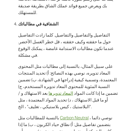
بك ويعرض جميع فوائد عملك الشاق بطريقة صديقة
للمستهلك.
الشفافية في مطالباتك
التفاصيل والتفاصيل والتفاصيل. كلما زادت التفاصيل
حول ما حققته وكيف حققته ، قل خطر الغسل الأخضر.
عندما تكون مطالبات الاستدامة غامضة ، يمكنك الوقوع
في مشكلة.
على سبيل المثال، بالنسبة إلى مطالبات مثل المحتوى
المعاد تدويره، نوصي بهذه النصائح: أ) تحديد المنتجات
المعتمدة، وتسمية كيفية إدراجها في الشهادة، ب) تضمين
النسبة المئوية للمحتوى المعاد تدويره المستخدم، ج)
تضمين ما إذا كانت المواد
المعاد تدويرها
بعد الاستهلاك و /
أو ما قبل الاستهلاك ، د) تحديد المواد المعتمدة ، مثل
"البلاستيك ، كيس بلاستيكي ، تغليف" ، الخ.
، نوصي دائما
Carbon Neutral
بالنسبة للمطالبات مثل
بتضمين تفاصيل مثل: أ) نطاق حياد الكربون ، ب) ما إذا
كانت الشركة أو منتجات معينة معتمدة ، ج) بموجب أي