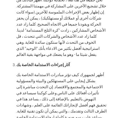
خلال تشجيع الآخرين على المشاركة في مهمتنا المشتركة.
إن إظهار بعض الإجراءات الملموسة للآخرين (سواء كانت
شركات أخرى أو عملائك أو مستهلكيك) ، يمكن أن يحفز
الحركة ويقودنا جميعا في الاتجاه الصحيح. كلما زاد عدد
الأشخاص المشاركين ، زادت "كرة الثلج المستدامة" لدينا.
كلما زاد عدد الأشخاص والشركات التي تتحدث ، قل
الخوف من التحدث لأنها ستكون سائدة للغاية. وهي
استراتيجية أفضل بكثير من الادعاء بأنك "الوحيد" الذي
يفعل شيئا ما - وهو ما يضعك في مواجهة بقية العالم.
آثار إجراءات الاستدامة الخاصة بك
أظهر لجمهورك كيف تؤثر مبادرات الاستدامة الخاصة بك
بشكل إيجابي على المستهلكين والبيئة والمسؤولية
الاجتماعية والمجتمع والاقتصاد. إن التحدث مباشرة إلى
تأثيرات أفعالك على الناس وعلى كوكبنا سيساعد في
النهوض بالتعليم. بالإضافة إلى ذلك ، يساعد هذا في
تحقيق فهم أفضل لإنجازاتك القائمة على العلم ، وشهادات
الطرف الثالث وتقدمك ، والتي يمكن أن تكون تقنية للغاية.
يساعد على رسم صورة كاملة لرحلة الاستدامة الخاصة