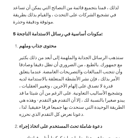
لذلك ، قمنا بتجميع قائمة من النصائح التي يمكن أن تساعد
في تشجيع الشركات على التحدث ، والقيام بذلك بطريقة
موثوقة ودقيقة وحذرة.
5 مكونات أساسية في رسائل الاستدامة الناجحة:
محتوى جذاب وملهم
ستذهب الرسائل الجذابة والملهمة إلى أبعد من ذلك بكثير
مع جمهورك. بالطبع ، من الضروري أن تظل دقيقا وصادقا
وأن تتجنب المبالغات والتصريحات الغامضة. عندما يتعلق
الأمر بذلك ، فإن نشر الأنشطة المتعلقة بالاستدامة لديه
قدرة لا تصدق على إلهام الآخرين ، وتغيير العقليات ،
وتشجيع الأساليب التعاونية. على الرغم من أن شيئا ما قد
يبدو صغيرا بالنسبة لك ، إلا أن التقدم هو التقدم - وهذه هي
الطريقة الوحيدة التي سنحدث بها جميعا فرقا حقيقيا. لذا ،
دعونا نعرض كل التقدم الذي نحرزه.
دعوة شاملة تحث المستخدم على اتخاذ إجراء
نحن جميعا في هذا معا ، لحماية كوكبنا. أظهر قيادتك من