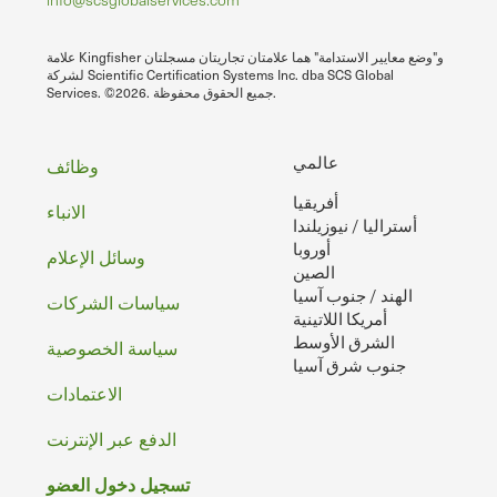
علامة Kingfisher و"وضع معايير الاستدامة" هما علامتان تجاريتان مسجلتان
لشركة Scientific Certification Systems Inc. dba SCS Global
Services. ©2026. جميع الحقوق محفوظة.
تذييل
عالمي
وظائف
أفريقيا
الصفحه
الانباء
أستراليا / نيوزيلندا
أوروبا
وسائل الإعلام
الصين
الهند / جنوب آسيا
سياسات الشركات
أمريكا اللاتينية
الشرق الأوسط
سياسة الخصوصية
جنوب شرق آسيا
الاعتمادات
الدفع عبر الإنترنت
تسجيل دخول العضو