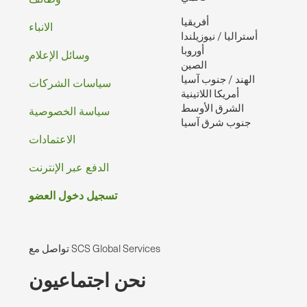
تذييل
أفريقيا
الصفحه
الانباء
أستراليا / نيوزيلندا
أوروبا
وسائل الإعلام
الصين
الهند / جنوب آسيا
سياسات الشركات
أمريكا اللاتينية
الشرق الأوسط
سياسة الخصوصية
جنوب شرق آسيا
الاعتمادات
الدفع عبر الإنترنت
تسجيل دخول العضو
تواصل مع SCS Global Services
نحن اجتماعيون