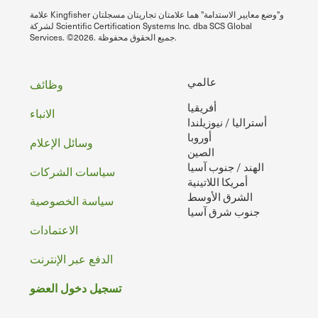
علامة Kingfisher و"وضع معايير الاستدامة" هما علامتان تجاريتان مسجلتان
لشركة Scientific Certification Systems Inc. dba SCS Global
Services. ©2026. جميع الحقوق محفوظة.
تذييل
عالمي
وظائف
أفريقيا
الصفحه
الانباء
أستراليا / نيوزيلندا
أوروبا
وسائل الإعلام
الصين
الهند / جنوب آسيا
سياسات الشركات
أمريكا اللاتينية
الشرق الأوسط
سياسة الخصوصية
جنوب شرق آسيا
الاعتمادات
الدفع عبر الإنترنت
تسجيل دخول العضو