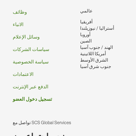
تذييل
عالمي
وظائف
أفريقيا
الصفحه
الانباء
أستراليا / نيوزيلندا
أوروبا
وسائل الإعلام
الصين
الهند / جنوب آسيا
سياسات الشركات
أمريكا اللاتينية
الشرق الأوسط
سياسة الخصوصية
جنوب شرق آسيا
الاعتمادات
الدفع عبر الإنترنت
تسجيل دخول العضو
تواصل مع SCS Global Services