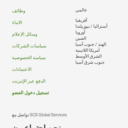
تذييل
عالمي
وظائف
أفريقيا
الصفحه
الانباء
أستراليا / نيوزيلندا
أوروبا
وسائل الإعلام
الصين
الهند / جنوب آسيا
سياسات الشركات
أمريكا اللاتينية
الشرق الأوسط
سياسة الخصوصية
جنوب شرق آسيا
الاعتمادات
الدفع عبر الإنترنت
تسجيل دخول العضو
تواصل مع SCS Global Services
نحن اجتماعيون