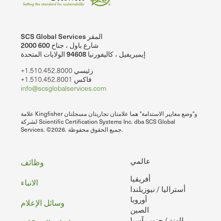
SCS Global Services المقر
2000 شارع باول ، جناح 600
إيميريفيل ، كاليفورنيا 94608 الولايات المتحدة
+1.510.452.8000 رئيسي
+1.510.452.8001 فاكس
info@scsglobalservices.com
علامة Kingfisher و"وضع معايير الاستدامة" هما علامتان تجاريتان مسجلتان
لشركة Scientific Certification Systems Inc. dba SCS Global
Services. ©2026. جميع الحقوق محفوظة.
تذييل
عالمي
وظائف
أفريقيا
الصفحه
الانباء
أستراليا / نيوزيلندا
أوروبا
وسائل الإعلام
الصين
الهند / جنوب آسيا