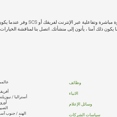
تذييل
عالمي
وظائف
أفريقي
الصفحه
الانباء
أستراليا / نيوزيلند
أوروب
وسائل الإعلام
الصي
الهند / جنوب آسي
سياسات الشركات