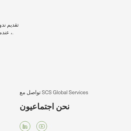
، عندما يكون ذلك آمنا ، يأتون إلى منشأتك. اتصل بنا لمناقشة الخيارات والحصول على عرض أسعار وتحديد موعد تدريب لفريقك.
تواصل مع SCS Global Services
نحن اجتماعيون