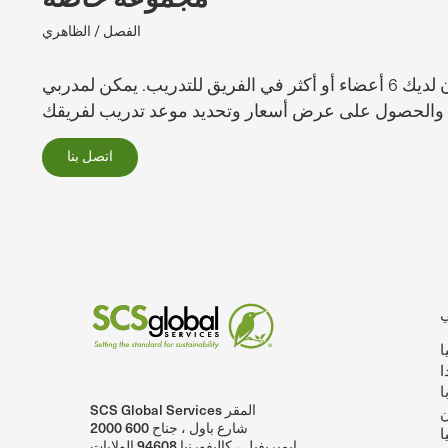
الفصل / الظاهري
وفر عندما يكون لديك 6 أعضاء أو أكثر في الفريق للتدريب. يمكن لمدربي SCS تقديم ندوة مباشرة وتفاعلية عبر الإنترنت لفريقك أو
اتصل بنا
ا
ا
ا
SCS Global Services المقر
ن
SCSglobalServices على لينكد إن.
SCS Global Services على يوتيوب
2000 شارع باول ، جناح 600
ا
إيميريفيل ، كاليفورنيا 94608 الولايات