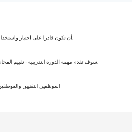
أن تكون قادرا على اختيار واستخدام نماذج مختلفة لتقييم المخاطر للعمليات في الموقع.
سوف تقدم مهمة الدورة التدريبية - تقييم المخاطر وستحتاج إلى الحصول على موافقة 75٪ لهذا التقييم.
الموظفين التقنيين والموظفين