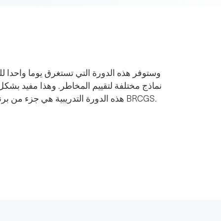
وستوفر هذه الدورة التي تستغرق يوما واحدا لل
نماذج مختلفة لتقييم المخاطر. وهذا مفيد بشكل
المهني BRCGS.
وعند تنفيذ متطلبات معايير BRCGS. هذه الدورة التدريبية هي جزء من
برن