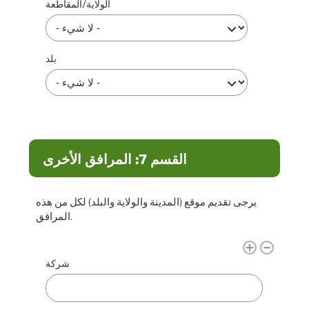
الولاية/المقاطعة
بلد
القسم 7: المرافق الأخرى
يرجى تقديم موقع (المدينة والولاية والبلد) لكل من هذه
المرافق.
مرفق آخر
شركة