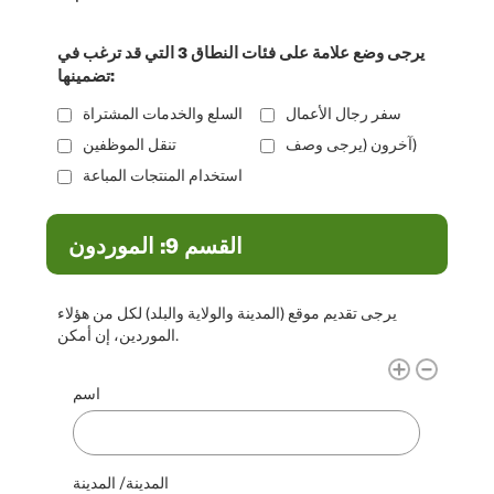
يرجى وضع علامة على فئات النطاق 3 التي قد ترغب في
تضمينها:
سفر رجال الأعمال
السلع والخدمات المشتراة
آخرون (يرجى وصف)
تنقل الموظفين
استخدام المنتجات المباعة
القسم 9: الموردون
يرجى تقديم موقع (المدينة والولاية والبلد) لكل من هؤلاء
الموردين، إن أمكن.
الموردين
اسم
المدينة/ المدينة