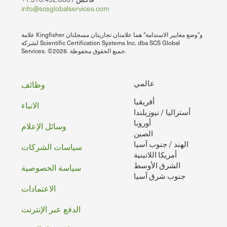
info@scsglobalservices.com
علامة Kingfisher و"وضع معايير الاستدامة" هما علامتان تجاريتان مسجلتان
لشركة Scientific Certification Systems Inc. dba SCS Global
Services. ©2026. جميع الحقوق محفوظة.
تذييل
عالمي
وظائف
أفريقيا
الصفحه
الانباء
أستراليا / نيوزيلندا
أوروبا
وسائل الإعلام
الصين
الهند / جنوب آسيا
سياسات الشركات
أمريكا اللاتينية
الشرق الأوسط
سياسة الخصوصية
جنوب شرق آسيا
الاعتمادات
الدفع عبر الإنترنت