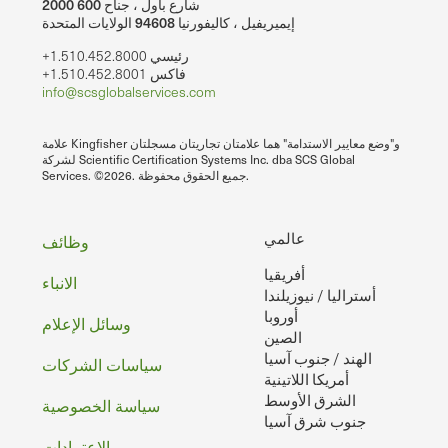
2000 شارع باول ، جناح 600
إيميريفيل ، كاليفورنيا 94608 الولايات المتحدة
+1.510.452.8000 رئيسي
+1.510.452.8001 فاكس
info@scsglobalservices.com
علامة Kingfisher و"وضع معايير الاستدامة" هما علامتان تجاريتان مسجلتان
لشركة Scientific Certification Systems Inc. dba SCS Global
Services. ©2026. جميع الحقوق محفوظة.
تذييل
عالمي
وظائف
أفريقيا
الصفحه
الانباء
أستراليا / نيوزيلندا
أوروبا
وسائل الإعلام
الصين
الهند / جنوب آسيا
سياسات الشركات
أمريكا اللاتينية
الشرق الأوسط
سياسة الخصوصية
جنوب شرق آسيا
الاعتمادات