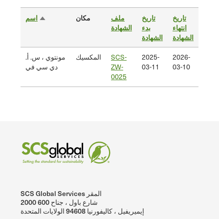
تاريخ
تاريخ
ملف
مكان
العميل
اسم
انتهاء
بدء
الشهادة
فرز
الشهادة
الشهادة
تنازلي
2026-
2025-
SCS-
المكسيك
مونتوي ، س. أ.
03-10
03-11
ZW-
دي سي في
0025
SCS Global Services المقر
2000 شارع باول ، جناح 600
إيميريفيل ، كاليفورنيا 94608 الولايات المتحدة