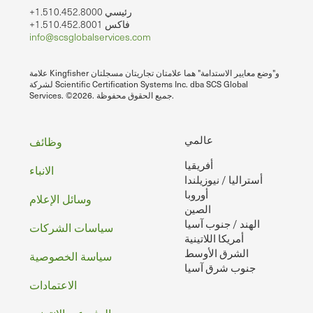
+1.510.452.8000 رئيسي
+1.510.452.8001 فاكس
info@scsglobalservices.com
علامة Kingfisher و"وضع معايير الاستدامة" هما علامتان تجاريتان مسجلتان
لشركة Scientific Certification Systems Inc. dba SCS Global
Services. ©2026. جميع الحقوق محفوظة.
تذييل
عالمي
وظائف
أفريقيا
الصفحه
الانباء
أستراليا / نيوزيلندا
أوروبا
وسائل الإعلام
الصين
الهند / جنوب آسيا
سياسات الشركات
أمريكا اللاتينية
الشرق الأوسط
سياسة الخصوصية
جنوب شرق آسيا
الاعتمادات